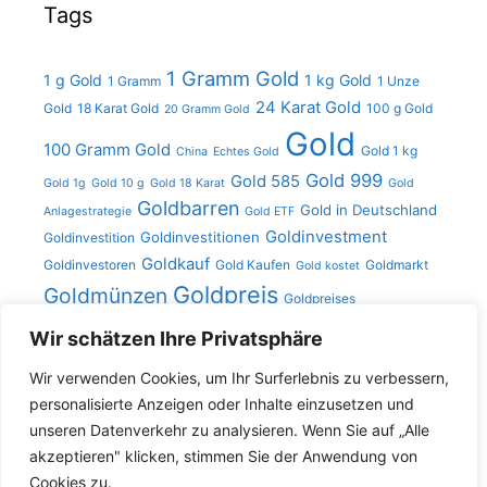
Tags
1 Gramm Gold
1 g Gold
1 kg Gold
1 Gramm
1 Unze
24 Karat Gold
Gold
18 Karat Gold
100 g Gold
20 Gramm Gold
Gold
100 Gramm Gold
Gold 1 kg
China
Echtes Gold
Gold 999
Gold 585
Gold 1g
Gold 10 g
Gold 18 Karat
Gold
Goldbarren
Gold in Deutschland
Anlagestrategie
Gold ETF
Goldinvestment
Goldinvestitionen
Goldinvestition
Goldkauf
Goldinvestoren
Gold Kaufen
Goldmarkt
Gold kostet
Goldpreis
Goldmünzen
Goldpreises
Gramm
Kilo
Gold verkaufen
Goldschmuck
Karat Gold
Wir schätzen Ihre Privatsphäre
Unze
Gold
Unze Gold
Münzen
Platin
Silber
Silberpreis
Wir verwenden Cookies, um Ihr Surferlebnis zu verbessern,
personalisierte Anzeigen oder Inhalte einzusetzen und
unseren Datenverkehr zu analysieren. Wenn Sie auf „Alle
Search
akzeptieren" klicken, stimmen Sie der Anwendung von
for:
Cookies zu.