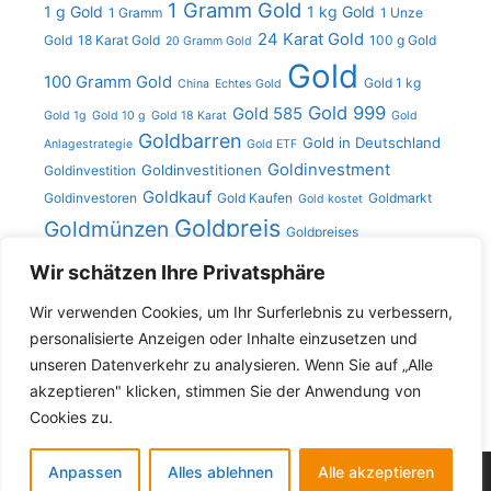
1 Gramm Gold
1 g Gold
1 kg Gold
1 Gramm
1 Unze
24 Karat Gold
Gold
18 Karat Gold
100 g Gold
20 Gramm Gold
Gold
100 Gramm Gold
Gold 1 kg
China
Echtes Gold
Gold 999
Gold 585
Gold 1g
Gold 10 g
Gold 18 Karat
Gold
Goldbarren
Gold in Deutschland
Anlagestrategie
Gold ETF
Goldinvestment
Goldinvestitionen
Goldinvestition
Goldkauf
Goldinvestoren
Gold Kaufen
Goldmarkt
Gold kostet
Goldpreis
Goldmünzen
Goldpreises
Gramm
Kilo
Gold verkaufen
Goldschmuck
Karat Gold
Wir schätzen Ihre Privatsphäre
Unze
Gold
Unze Gold
Münzen
Platin
Silber
Silberpreis
Wir verwenden Cookies, um Ihr Surferlebnis zu verbessern,
personalisierte Anzeigen oder Inhalte einzusetzen und
unseren Datenverkehr zu analysieren. Wenn Sie auf „Alle
Search
akzeptieren" klicken, stimmen Sie der Anwendung von
for:
Cookies zu.
Anpassen
Alles ablehnen
Alle akzeptieren
© 2026 Goldsammler
• Built with
GeneratePress