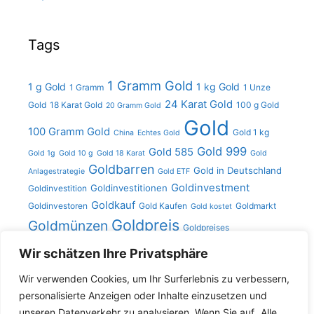
Tags
1 Gramm Gold
1 g Gold
1 kg Gold
1 Gramm
1 Unze
24 Karat Gold
Gold
18 Karat Gold
100 g Gold
20 Gramm Gold
Gold
100 Gramm Gold
Gold 1 kg
China
Echtes Gold
Gold 999
Gold 585
Gold 1g
Gold 10 g
Gold 18 Karat
Gold
Goldbarren
Gold in Deutschland
Anlagestrategie
Gold ETF
Goldinvestment
Goldinvestitionen
Goldinvestition
Goldkauf
Goldinvestoren
Gold Kaufen
Goldmarkt
Gold kostet
Goldpreis
Goldmünzen
Goldpreises
Gramm
Kilo
Gold verkaufen
Goldschmuck
Karat Gold
Wir schätzen Ihre Privatsphäre
Unze
Gold
Unze Gold
Münzen
Platin
Silber
Silberpreis
Wir verwenden Cookies, um Ihr Surferlebnis zu verbessern,
personalisierte Anzeigen oder Inhalte einzusetzen und
unseren Datenverkehr zu analysieren. Wenn Sie auf „Alle