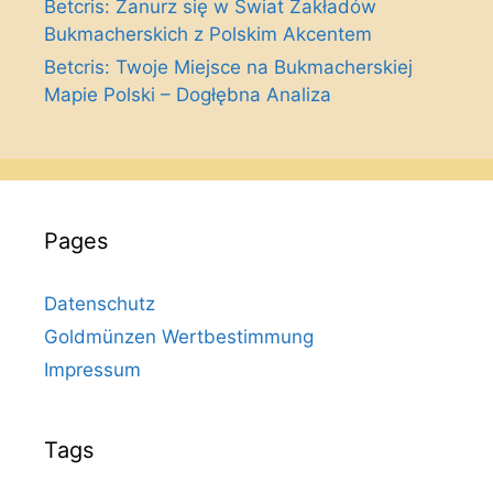
Betcris: Zanurz się w Świat Zakładów
Bukmacherskich z Polskim Akcentem
Betcris: Twoje Miejsce na Bukmacherskiej
Mapie Polski – Dogłębna Analiza
Pages
Datenschutz
Goldmünzen Wertbestimmung
Impressum
Tags