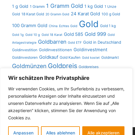
1 Gramm Gold
1 g Gold
1 kg Gold
1 Gramm
1 Unze
24 Karat Gold
Gold
18 Karat Gold
100 g Gold
20 Gramm Gold
Gold
100 Gramm Gold
Gold 1 kg
China
Echtes Gold
Gold 999
Gold 585
Gold 1g
Gold 10 g
Gold 18 Karat
Gold
Goldbarren
Gold in Deutschland
Anlagestrategie
Gold ETF
Goldinvestment
Goldinvestitionen
Goldinvestition
Goldkauf
Goldinvestoren
Gold Kaufen
Goldmarkt
Gold kostet
Goldpreis
Goldmünzen
Goldpreises
Gramm
Kilo
Gold verkaufen
Goldschmuck
Karat Gold
Wir schätzen Ihre Privatsphäre
Unze
Gold
Unze Gold
Münzen
Platin
Silber
Silberpreis
Wir verwenden Cookies, um Ihr Surferlebnis zu verbessern,
personalisierte Anzeigen oder Inhalte einzusetzen und
unseren Datenverkehr zu analysieren. Wenn Sie auf „Alle
Search
akzeptieren" klicken, stimmen Sie der Anwendung von
for:
Cookies zu.
Anpassen
Alles ablehnen
Alle akzeptieren