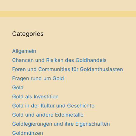
Categories
Allgemein
Chancen und Risiken des Goldhandels
Foren und Communities für Goldenthusiasten
Fragen rund um Gold
Gold
Gold als Investition
Gold in der Kultur und Geschichte
Gold und andere Edelmetalle
Goldlegierungen und ihre Eigenschaften
Goldmünzen