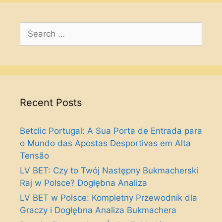
Search
for:
Recent Posts
Betclic Portugal: A Sua Porta de Entrada para
o Mundo das Apostas Desportivas em Alta
Tensão
LV BET: Czy to Twój Następny Bukmacherski
Raj w Polsce? Dogłębna Analiza
LV BET w Polsce: Kompletny Przewodnik dla
Graczy i Dogłębna Analiza Bukmachera