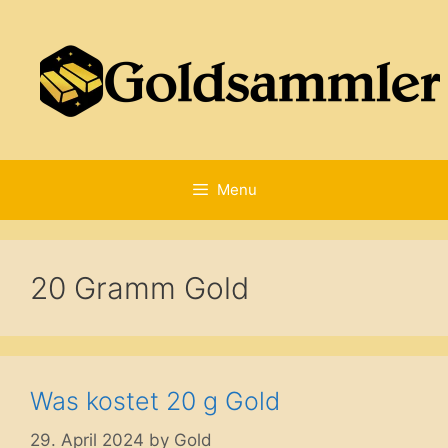
Skip
to
content
Menu
20 Gramm Gold
Was kostet 20 g Gold
29. April 2024
by
Gold