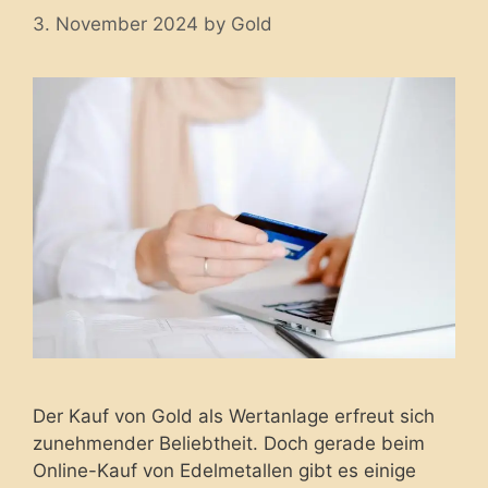
3. November 2024
by
Gold
Der Kauf von Gold als Wertanlage erfreut sich
zunehmender Beliebtheit. Doch gerade beim
Online-Kauf von Edelmetallen gibt es einige