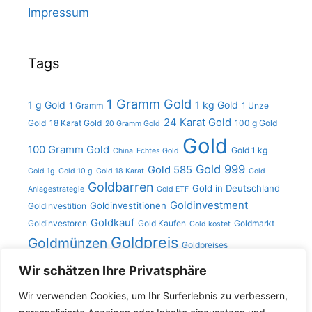
Impressum
Tags
1 Gramm Gold
1 g Gold
1 kg Gold
1 Gramm
1 Unze
24 Karat Gold
Gold
18 Karat Gold
100 g Gold
20 Gramm Gold
Gold
100 Gramm Gold
Gold 1 kg
China
Echtes Gold
Gold 999
Gold 585
Gold 1g
Gold 10 g
Gold 18 Karat
Gold
Goldbarren
Gold in Deutschland
Anlagestrategie
Gold ETF
Goldinvestment
Goldinvestitionen
Goldinvestition
Goldkauf
Goldinvestoren
Gold Kaufen
Goldmarkt
Gold kostet
Goldpreis
Goldmünzen
Goldpreises
Gramm
Kilo
Gold verkaufen
Goldschmuck
Karat Gold
Wir schätzen Ihre Privatsphäre
Unze
Gold
Unze Gold
Münzen
Platin
Silber
Silberpreis
Wir verwenden Cookies, um Ihr Surferlebnis zu verbessern,