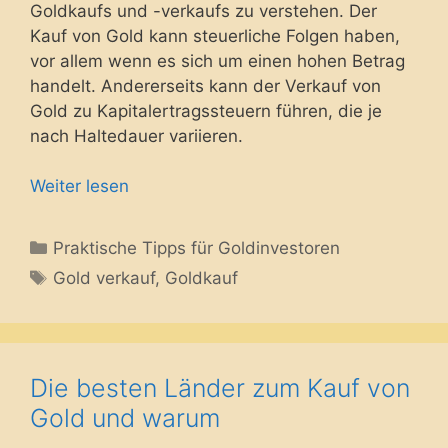
Goldkaufs und -verkaufs zu verstehen. Der
Kauf von Gold kann steuerliche Folgen haben,
vor allem wenn es sich um einen hohen Betrag
handelt. Andererseits kann der Verkauf von
Gold zu Kapitalertragssteuern führen, die je
nach Haltedauer variieren.
Tipps
Weiter lesen
zur
Steueroptimierung
Categories
Praktische Tipps für Goldinvestoren
beim
Tags
Gold verkauf
,
Goldkauf
Goldkauf
und
-
verkauf
Die besten Länder zum Kauf von
Gold und warum