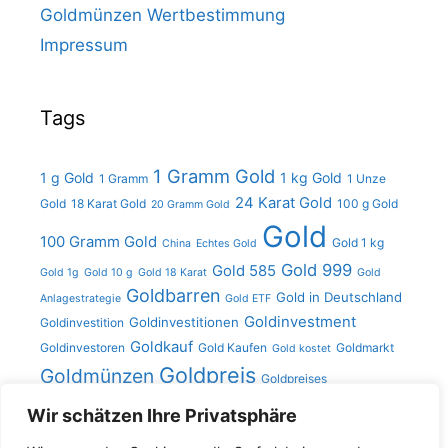
Goldmünzen Wertbestimmung
Impressum
Tags
1 Gramm Gold
1 g Gold
1 kg Gold
1 Gramm
1 Unze
24 Karat Gold
Gold
18 Karat Gold
100 g Gold
20 Gramm Gold
Gold
100 Gramm Gold
Gold 1 kg
China
Echtes Gold
Gold 999
Gold 585
Gold 1g
Gold 10 g
Gold 18 Karat
Gold
Goldbarren
Gold in Deutschland
Anlagestrategie
Gold ETF
Goldinvestment
Goldinvestitionen
Goldinvestition
Goldkauf
Goldinvestoren
Gold Kaufen
Goldmarkt
Gold kostet
Goldpreis
Goldmünzen
Goldpreises
Gramm
Kilo
Gold verkaufen
Goldschmuck
Karat Gold
Wir schätzen Ihre Privatsphäre
Unze
Gold
Unze Gold
Münzen
Platin
Silber
Silberpreis