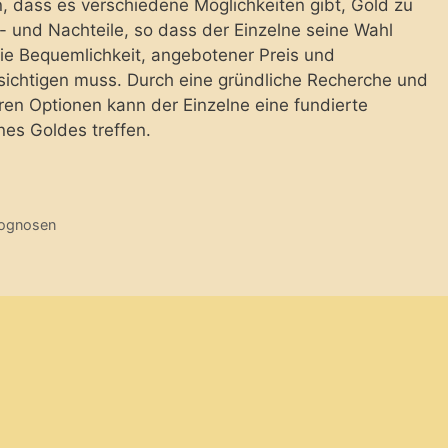
 dass es verschiedene Möglichkeiten gibt, Gold zu
r- und Nachteile, so dass der Einzelne seine Wahl
ie Bequemlichkeit, angebotener Preis und
sichtigen muss. Durch eine gründliche Recherche und
aren Optionen kann der Einzelne eine fundierte
es Goldes treffen.
rognosen