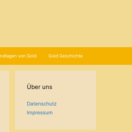
ndlagen von Gold
Gold Geschichte
Über uns
Datenschutz
Impressum