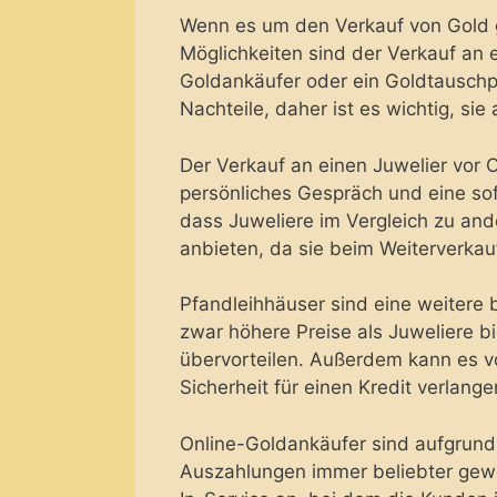
Wenn es um den Verkauf von Gold g
Möglichkeiten sind der Verkauf an e
Goldankäufer oder ein Goldtauschp
Nachteile, daher ist es wichtig, si
Der Verkauf an einen Juwelier vor O
persönliches Gespräch und eine sofo
dass Juweliere im Vergleich zu and
anbieten, da sie beim Weiterverka
Pfandleihhäuser sind eine weitere 
zwar höhere Preise als Juweliere b
übervorteilen. Außerdem kann es 
Sicherheit für einen Kredit verlange
Online-Goldankäufer sind aufgrund 
Auszahlungen immer beliebter gewo