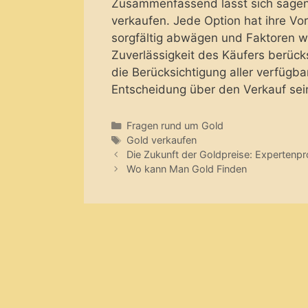
Zusammenfassend lässt sich sagen,
verkaufen. Jede Option hat ihre Vo
sorgfältig abwägen und Faktoren w
Zuverlässigkeit des Käufers berück
die Berücksichtigung aller verfügb
Entscheidung über den Verkauf sein
Categories
Fragen rund um Gold
Tags
Gold verkaufen
Die Zukunft der Goldpreise: Expertenp
Wo kann Man Gold Finden