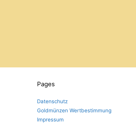
Pages
Datenschutz
Goldmünzen Wertbestimmung
Impressum