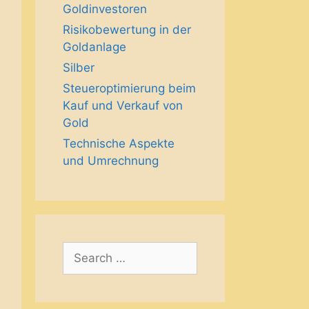
Goldinvestoren
Risikobewertung in der
Goldanlage
Silber
Steueroptimierung beim
Kauf und Verkauf von
Gold
Technische Aspekte
und Umrechnung
Search
for: