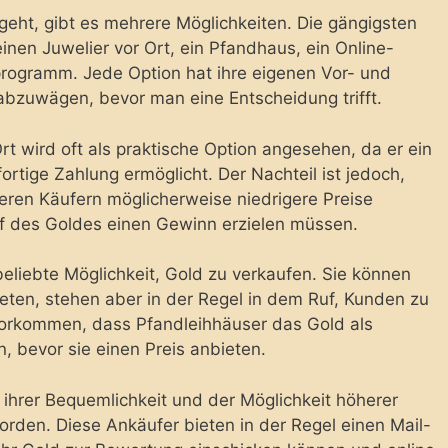
eht, gibt es mehrere Möglichkeiten. Die gängigsten
inen Juwelier vor Ort, ein Pfandhaus, ein Online-
rogramm. Jede Option hat ihre eigenen Vor- und
e abzuwägen, bevor man eine Entscheidung trifft.
rt wird oft als praktische Option angesehen, da er ein
rtige Zahlung ermöglicht. Der Nachteil ist jedoch,
eren Käufern möglicherweise niedrigere Preise
uf des Goldes einen Gewinn erzielen müssen.
beliebte Möglichkeit, Gold zu verkaufen. Sie können
ieten, stehen aber in der Regel in dem Ruf, Kunden zu
vorkommen, dass Pfandleihhäuser das Gold als
n, bevor sie einen Preis anbieten.
ihrer Bequemlichkeit und der Möglichkeit höherer
rden. Diese Ankäufer bieten in der Regel einen Mail-