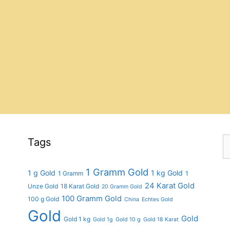
S
Tags
fo
1 Gramm Gold
1 g Gold
1 kg Gold
1 Gramm
1
24 Karat Gold
Unze Gold
18 Karat Gold
20 Gramm Gold
100 Gramm Gold
100 g Gold
China
Echtes Gold
Gold
Gold
Gold 1 kg
Gold 1g
Gold 10 g
Gold 18 Karat