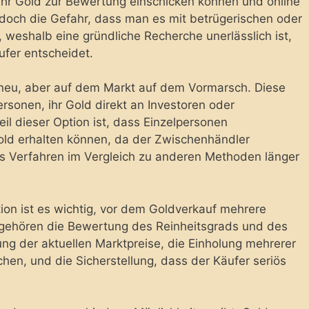
ihr Gold zur Bewertung einschicken können und online
edoch die Gefahr, dass man es mit betrügerischen oder
 weshalb eine gründliche Recherche unerlässlich ist,
ufer entscheidet.
neu, aber auf dem Markt auf dem Vormarsch. Diese
sonen, ihr Gold direkt an Investoren oder
eil dieser Option ist, dass Einzelpersonen
Gold erhalten können, da der Zwischenhändler
s Verfahren im Vergleich zu anderen Methoden länger
on ist es wichtig, vor dem Goldverkauf mehrere
 gehören die Bewertung des Reinheitsgrads und des
ng der aktuellen Marktpreise, die Einholung mehrerer
hen, und die Sicherstellung, dass der Käufer seriös