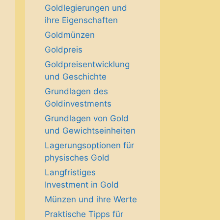
Goldlegierungen und
ihre Eigenschaften
Goldmünzen
Goldpreis
Goldpreisentwicklung
und Geschichte
Grundlagen des
Goldinvestments
Grundlagen von Gold
und Gewichtseinheiten
Lagerungsoptionen für
physisches Gold
Langfristiges
Investment in Gold
Münzen und ihre Werte
Praktische Tipps für