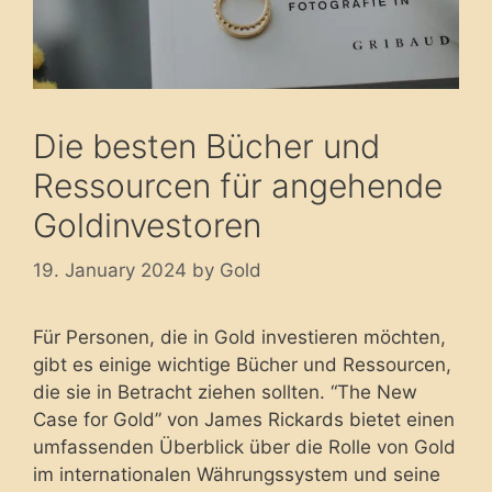
Die besten Bücher und
Ressourcen für angehende
Goldinvestoren
19. January 2024
by
Gold
Für Personen, die in Gold investieren möchten,
gibt es einige wichtige Bücher und Ressourcen,
die sie in Betracht ziehen sollten. “The New
Case for Gold” von James Rickards bietet einen
umfassenden Überblick über die Rolle von Gold
im internationalen Währungssystem und seine