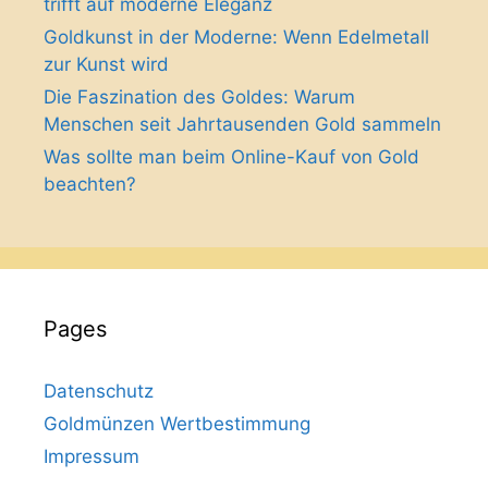
trifft auf moderne Eleganz
Goldkunst in der Moderne: Wenn Edelmetall
zur Kunst wird
Die Faszination des Goldes: Warum
Menschen seit Jahrtausenden Gold sammeln
Was sollte man beim Online-Kauf von Gold
beachten?
Pages
Datenschutz
Goldmünzen Wertbestimmung
Impressum