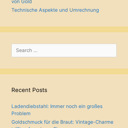
von Gold
Technische Aspekte und Umrechnung
Search
for:
Recent Posts
Ladendiebstahl: Immer noch ein großes
Problem
Goldschmuck für die Braut: Vintage-Charme