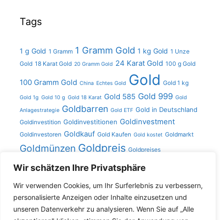
Tags
1 Gramm Gold
1 g Gold
1 kg Gold
1 Gramm
1 Unze
24 Karat Gold
Gold
18 Karat Gold
100 g Gold
20 Gramm Gold
Gold
100 Gramm Gold
Gold 1 kg
China
Echtes Gold
Gold 999
Gold 585
Gold 1g
Gold 10 g
Gold 18 Karat
Gold
Goldbarren
Gold in Deutschland
Anlagestrategie
Gold ETF
Goldinvestment
Goldinvestitionen
Goldinvestition
Goldkauf
Goldinvestoren
Gold Kaufen
Goldmarkt
Gold kostet
Goldpreis
Goldmünzen
Goldpreises
Gramm
Kilo
Gold verkaufen
Goldschmuck
Karat Gold
Wir schätzen Ihre Privatsphäre
Unze
Gold
Unze Gold
Münzen
Platin
Silber
Silberpreis
Wir verwenden Cookies, um Ihr Surferlebnis zu verbessern,
personalisierte Anzeigen oder Inhalte einzusetzen und
unseren Datenverkehr zu analysieren. Wenn Sie auf „Alle
Search