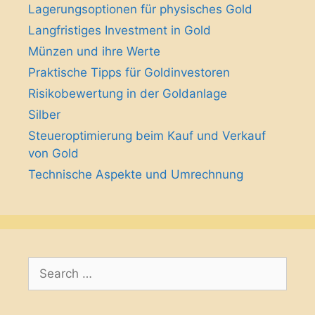
Lagerungsoptionen für physisches Gold
Langfristiges Investment in Gold
Münzen und ihre Werte
Praktische Tipps für Goldinvestoren
Risikobewertung in der Goldanlage
Silber
Steueroptimierung beim Kauf und Verkauf
von Gold
Technische Aspekte und Umrechnung
Search
for: