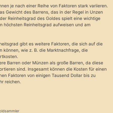
nen je nach einer Reihe von Faktoren stark variieren.
das Gewicht des Barrens, das in der Regel in Unzen
r Reinheitsgrad des Goldes spielt eine wichtige
den höchsten Reinheitsgrad aufweisen und am
tsgrad gibt es weitere Faktoren, die sich auf die
 können, wie z. B. die Marktnachfrage, die
rtkosten.
ere Barren oder Münzen als große Barren, da diese
ortieren sind. Insgesamt können die Kosten für einen
nen Faktoren von einigen Tausend Dollar bis zu
r reichen.
Goldsammler