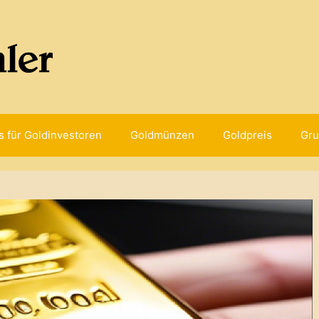
s für Goldinvestoren
Goldmünzen
Goldpreis
Gru