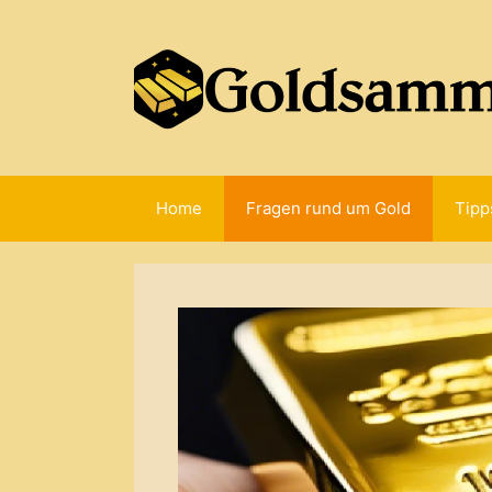
Skip
to
content
Home
Fragen rund um Gold
Tipp