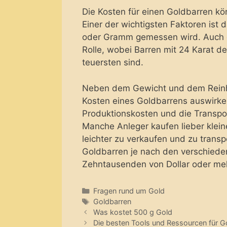
Die Kosten für einen Goldbarren kön
Einer der wichtigsten Faktoren ist 
oder Gramm gemessen wird. Auch de
Rolle, wobei Barren mit 24 Karat 
teuersten sind.
Neben dem Gewicht und dem Reinhei
Kosten eines Goldbarrens auswirken
Produktionskosten und die Transpo
Manche Anleger kaufen lieber klein
leichter zu verkaufen und zu transp
Goldbarren je nach den verschiede
Zehntausenden von Dollar oder meh
Categories
Fragen rund um Gold
Tags
Goldbarren
Was kostet 500 g Gold
Die besten Tools und Ressourcen für 