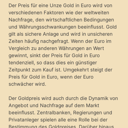
Der Preis für eine Unze Gold in Euro wird von
verschiedenen Faktoren wie der weltweiten
Nachfrage, den wirtschaftlichen Bedingungen
und Währungsschwankungen beeinflusst. Gold
gilt als sichere Anlage und wird in unsicheren
Zeiten häufig nachgefragt. Wenn der Euro im
Vergleich zu anderen Währungen an Wert
gewinnt, sinkt der Preis für Gold in Euro
tendenziell, so dass dies ein günstiger
Zeitpunkt zum Kauf ist. Umgekehrt steigt der
Preis für Gold in Euro, wenn der Euro
schwächer wird.
Der Goldpreis wird auch durch die Dynamik von
Angebot und Nachfrage auf dem Markt
beeinflusst. Zentralbanken, Regierungen und
Privatanleger spielen alle eine Rolle bei der
Bestimmung des Goldpreises. Darüber hinaus