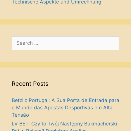
Technische Aspekte und Umrechnung
Search
for:
Recent Posts
Betclic Portugal: A Sua Porta de Entrada para
o Mundo das Apostas Desportivas em Alta
Tensão
LV BET: Czy to Twój Następny Bukmacherski