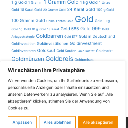
1 Gramm Gold
1 g Gold
1 kg Gold
1 Gramm
1 Unze
24 Karat Gold
Gold
18 Karat Gold
100 g Gold
20 Gramm Gold
Gold
100 Gramm Gold
Gold 1 kg
China
Echtes Gold
Gold 999
Gold 585
Gold 1g
Gold 10 g
Gold 18 Karat
Gold
Goldbarren
Gold in Deutschland
Anlagestrategie
Gold ETF
Goldinvestment
Goldinvestitionen
Goldinvestition
Goldkauf
Goldinvestoren
Gold Kaufen
Goldmarkt
Gold kostet
Goldpreis
Goldmünzen
Goldpreises
Gramm
Kilo
Gold verkaufen
Goldschmuck
Karat Gold
Wir schätzen Ihre Privatsphäre
Unze
Gold
Unze Gold
Münzen
Platin
Silber
Silberpreis
Wir verwenden Cookies, um Ihr Surferlebnis zu verbessern,
personalisierte Anzeigen oder Inhalte einzusetzen und
unseren Datenverkehr zu analysieren. Wenn Sie auf „Alle
Search
akzeptieren" klicken, stimmen Sie der Anwendung von
for:
Cookies zu.
Anpassen
Alles ablehnen
Alle akzeptieren
© 2026 Goldsammler
• Built with
GeneratePress