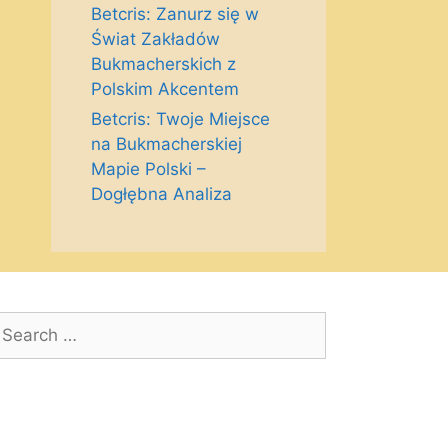
Betcris: Zanurz się w
Świat Zakładów
Bukmacherskich z
Polskim Akcentem
Betcris: Twoje Miejsce
na Bukmacherskiej
Mapie Polski –
Dogłębna Analiza
earch
r: