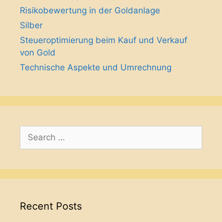
Risikobewertung in der Goldanlage
Silber
Steueroptimierung beim Kauf und Verkauf
von Gold
Technische Aspekte und Umrechnung
Search
for:
Recent Posts