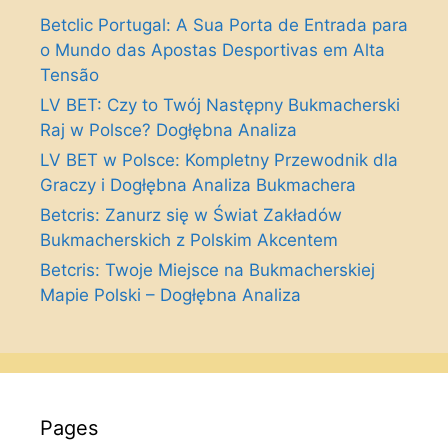
Betclic Portugal: A Sua Porta de Entrada para
o Mundo das Apostas Desportivas em Alta
Tensão
LV BET: Czy to Twój Następny Bukmacherski
Raj w Polsce? Dogłębna Analiza
LV BET w Polsce: Kompletny Przewodnik dla
Graczy i Dogłębna Analiza Bukmachera
Betcris: Zanurz się w Świat Zakładów
Bukmacherskich z Polskim Akcentem
Betcris: Twoje Miejsce na Bukmacherskiej
Mapie Polski – Dogłębna Analiza
Pages