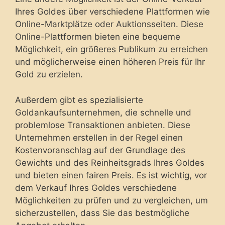
Ihres Goldes über verschiedene Plattformen wie
Online-Marktplätze oder Auktionsseiten. Diese
Online-Plattformen bieten eine bequeme
Möglichkeit, ein größeres Publikum zu erreichen
und möglicherweise einen höheren Preis für Ihr
Gold zu erzielen.
Außerdem gibt es spezialisierte
Goldankaufsunternehmen, die schnelle und
problemlose Transaktionen anbieten. Diese
Unternehmen erstellen in der Regel einen
Kostenvoranschlag auf der Grundlage des
Gewichts und des Reinheitsgrads Ihres Goldes
und bieten einen fairen Preis. Es ist wichtig, vor
dem Verkauf Ihres Goldes verschiedene
Möglichkeiten zu prüfen und zu vergleichen, um
sicherzustellen, dass Sie das bestmögliche