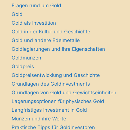
Fragen rund um Gold
Gold
Gold als Investition
Gold in der Kultur und Geschichte
Gold und andere Edelmetalle
Goldlegierungen und ihre Eigenschaften
Goldmünzen
Goldpreis
Goldpreisentwicklung und Geschichte
Grundlagen des Goldinvestments
Grundlagen von Gold und Gewichtseinheiten
Lagerungsoptionen für physisches Gold
Langfristiges Investment in Gold
Münzen und ihre Werte
Praktische Tipps für Goldinvestoren