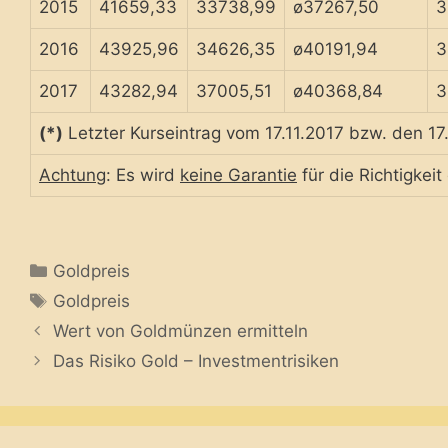
2015
41659,33
33738,99
ø37267,50
3
2016
43925,96
34626,35
ø40191,94
3
2017
43282,94
37005,51
ø40368,84
3
(*)
Letzter Kurseintrag vom 17.11.2017 bzw. den 1
Achtung
: Es wird
keine Garantie
für die Richtigkei
Categories
Goldpreis
Tags
Goldpreis
Wert von Goldmünzen ermitteln
Das Risiko Gold – Investmentrisiken