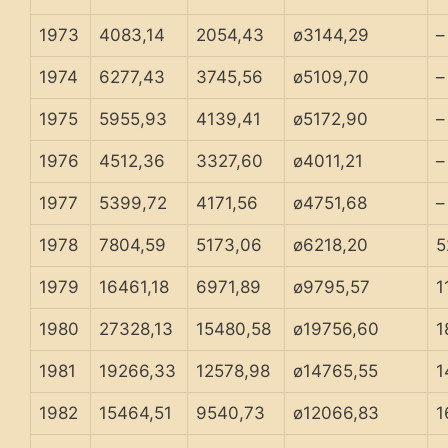
1973
4083,14
2054,43
ø3144,29
–
1974
6277,43
3745,56
ø5109,70
–
1975
5955,93
4139,41
ø5172,90
–
1976
4512,36
3327,60
ø4011,21
–
1977
5399,72
4171,56
ø4751,68
–
1978
7804,59
5173,06
ø6218,20
5
1979
16461,18
6971,89
ø9795,57
1
1980
27328,13
15480,58
ø19756,60
1
1981
19266,33
12578,98
ø14765,55
1
1982
15464,51
9540,73
ø12066,83
1