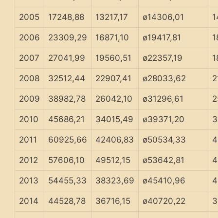
2005
17248,88
13217,17
ø14306,01
1
2006
23309,29
16871,10
ø19417,81
1
2007
27041,99
19560,51
ø22357,19
1
2008
32512,44
22907,41
ø28033,62
2
2009
38982,78
26042,10
ø31296,61
2
2010
45686,21
34015,49
ø39371,20
3
2011
60925,66
42406,83
ø50534,33
4
2012
57606,10
49512,15
ø53642,81
4
2013
54455,33
38323,69
ø45410,96
4
2014
44528,78
36716,15
ø40720,22
3