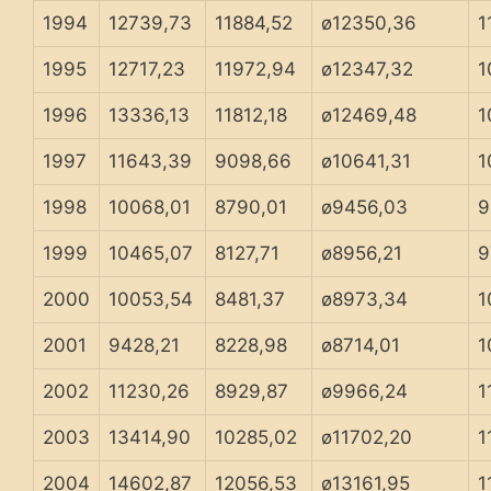
1994
12739,73
11884,52
ø12350,36
1
1995
12717,23
11972,94
ø12347,32
1
1996
13336,13
11812,18
ø12469,48
1
1997
11643,39
9098,66
ø10641,31
1
1998
10068,01
8790,01
ø9456,03
9
1999
10465,07
8127,71
ø8956,21
9
2000
10053,54
8481,37
ø8973,34
1
2001
9428,21
8228,98
ø8714,01
1
2002
11230,26
8929,87
ø9966,24
1
2003
13414,90
10285,02
ø11702,20
1
2004
14602,87
12056,53
ø13161,95
1