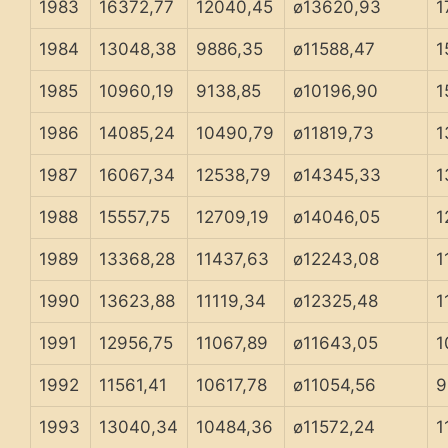
1983
16372,77
12040,45
ø13620,93
1
1984
13048,38
9886,35
ø11588,47
1
1985
10960,19
9138,85
ø10196,90
1
1986
14085,24
10490,79
ø11819,73
1
1987
16067,34
12538,79
ø14345,33
1
1988
15557,75
12709,19
ø14046,05
1
1989
13368,28
11437,63
ø12243,08
1
1990
13623,88
11119,34
ø12325,48
1
1991
12956,75
11067,89
ø11643,05
1
1992
11561,41
10617,78
ø11054,56
9
1993
13040,34
10484,36
ø11572,24
1