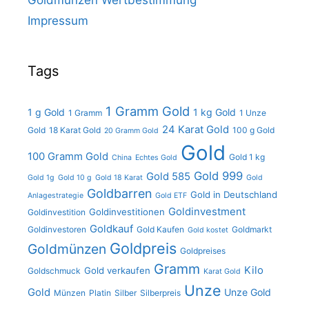
Goldmünzen Wertbestimmung
Impressum
Tags
1 Gramm Gold
1 g Gold
1 kg Gold
1 Gramm
1 Unze
24 Karat Gold
Gold
18 Karat Gold
100 g Gold
20 Gramm Gold
Gold
100 Gramm Gold
Gold 1 kg
China
Echtes Gold
Gold 999
Gold 585
Gold 1g
Gold 10 g
Gold 18 Karat
Gold
Goldbarren
Gold in Deutschland
Anlagestrategie
Gold ETF
Goldinvestment
Goldinvestitionen
Goldinvestition
Goldkauf
Goldinvestoren
Gold Kaufen
Goldmarkt
Gold kostet
Goldpreis
Goldmünzen
Goldpreises
Gramm
Kilo
Gold verkaufen
Goldschmuck
Karat Gold
Unze
Gold
Unze Gold
Münzen
Platin
Silber
Silberpreis