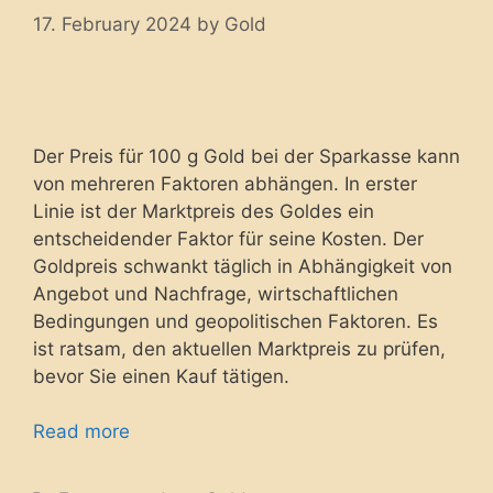
17. February 2024
by
Gold
Der Preis für 100 g Gold bei der Sparkasse kann
von mehreren Faktoren abhängen. In erster
Linie ist der Marktpreis des Goldes ein
entscheidender Faktor für seine Kosten. Der
Goldpreis schwankt täglich in Abhängigkeit von
Angebot und Nachfrage, wirtschaftlichen
Bedingungen und geopolitischen Faktoren. Es
ist ratsam, den aktuellen Marktpreis zu prüfen,
bevor Sie einen Kauf tätigen.
Read more