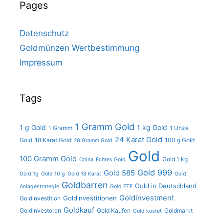
Pages
Datenschutz
Goldmünzen Wertbestimmung
Impressum
Tags
1 Gramm Gold
1 g Gold
1 kg Gold
1 Gramm
1 Unze
24 Karat Gold
Gold
18 Karat Gold
100 g Gold
20 Gramm Gold
Gold
100 Gramm Gold
Gold 1 kg
China
Echtes Gold
Gold 999
Gold 585
Gold 1g
Gold 10 g
Gold 18 Karat
Gold
Goldbarren
Gold in Deutschland
Anlagestrategie
Gold ETF
Goldinvestment
Goldinvestitionen
Goldinvestition
Goldkauf
Goldinvestoren
Gold Kaufen
Goldmarkt
Gold kostet