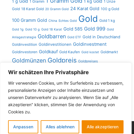
1 Gramm Gold
1 g Gold
1 kg Gold
1 Gramm
1 Unze
24 Karat Gold
Gold
18 Karat Gold
100 g Gold
20 Gramm Gold
Gold
100 Gramm Gold
Gold 1 kg
China
Echtes Gold
Gold 999
Gold 585
Gold 1g
Gold 10 g
Gold 18 Karat
Gold
Goldbarren
Gold in Deutschland
Anlagestrategie
Gold ETF
Goldinvestment
Goldinvestitionen
Goldinvestition
Goldkauf
Goldinvestoren
Gold Kaufen
Goldmarkt
Gold kostet
Goldpreis
Goldmünzen
Goldpreises
Gramm
Kilo
Gold verkaufen
Goldschmuck
Karat Gold
Wir schätzen Ihre Privatsphäre
Unze
Gold
Unze Gold
Münzen
Platin
Silber
Silberpreis
Wir verwenden Cookies, um Ihr Surferlebnis zu verbessern,
personalisierte Anzeigen oder Inhalte einzusetzen und
unseren Datenverkehr zu analysieren. Wenn Sie auf „Alle
Search
akzeptieren" klicken, stimmen Sie der Anwendung von
for:
Cookies zu.
Anpassen
Alles ablehnen
Alle akzeptieren
© 2026 Goldsammler
• Built with
GeneratePress