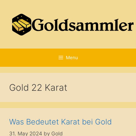
Skip
to
content
Menu
Gold 22 Karat
Was Bedeutet Karat bei Gold
31. May 2024
by
Gold