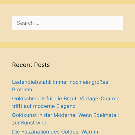
Search
for:
Recent Posts
Ladendiebstahl: Immer noch ein großes
Problem
Goldschmuck für die Braut: Vintage-Charme
trifft auf moderne Eleganz
Goldkunst in der Moderne: Wenn Edelmetall
zur Kunst wird
Die Faszination des Goldes: Warum