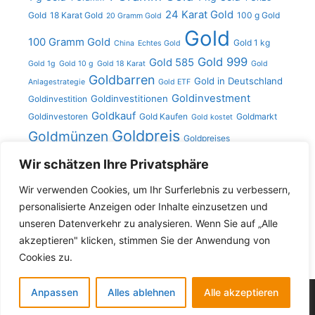
24 Karat Gold
Gold
18 Karat Gold
100 g Gold
20 Gramm Gold
Gold
100 Gramm Gold
Gold 1 kg
China
Echtes Gold
Gold 999
Gold 585
Gold 1g
Gold 10 g
Gold 18 Karat
Gold
Goldbarren
Gold in Deutschland
Anlagestrategie
Gold ETF
Goldinvestment
Goldinvestitionen
Goldinvestition
Goldkauf
Goldinvestoren
Gold Kaufen
Goldmarkt
Gold kostet
Goldpreis
Goldmünzen
Goldpreises
Gramm
Kilo
Gold verkaufen
Goldschmuck
Karat Gold
Wir schätzen Ihre Privatsphäre
Unze
Gold
Unze Gold
Münzen
Platin
Silber
Silberpreis
Wir verwenden Cookies, um Ihr Surferlebnis zu verbessern,
personalisierte Anzeigen oder Inhalte einzusetzen und
unseren Datenverkehr zu analysieren. Wenn Sie auf „Alle
Search
akzeptieren" klicken, stimmen Sie der Anwendung von
for:
Cookies zu.
Anpassen
Alles ablehnen
Alle akzeptieren
© 2026 Goldsammler
• Built with
GeneratePress