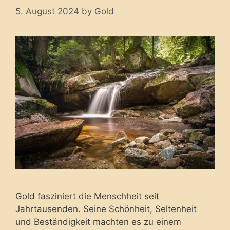
5. August 2024
by
Gold
Gold fasziniert die Menschheit seit
Jahrtausenden. Seine Schönheit, Seltenheit
und Beständigkeit machten es zu einem