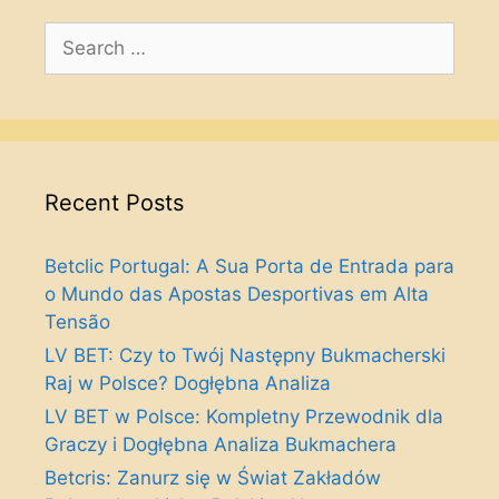
Search
for:
Recent Posts
Betclic Portugal: A Sua Porta de Entrada para
o Mundo das Apostas Desportivas em Alta
Tensão
LV BET: Czy to Twój Następny Bukmacherski
Raj w Polsce? Dogłębna Analiza
LV BET w Polsce: Kompletny Przewodnik dla
Graczy i Dogłębna Analiza Bukmachera
Betcris: Zanurz się w Świat Zakładów