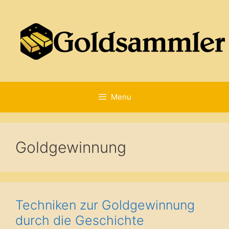
Skip
to
content
Menu
Goldgewinnung
Techniken zur Goldgewinnung
durch die Geschichte