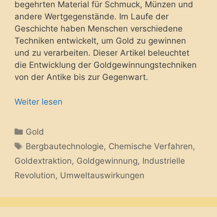
begehrten Material für Schmuck, Münzen und
andere Wertgegenstände. Im Laufe der
Geschichte haben Menschen verschiedene
Techniken entwickelt, um Gold zu gewinnen
und zu verarbeiten. Dieser Artikel beleuchtet
die Entwicklung der Goldgewinnungstechniken
von der Antike bis zur Gegenwart.
Techniken
Weiter lesen
zur
Goldgewinnung
Categories
Gold
durch
Tags
Bergbautechnologie
,
Chemische Verfahren
,
die
Goldextraktion
,
Goldgewinnung
,
Industrielle
Geschichte
Revolution
,
Umweltauswirkungen