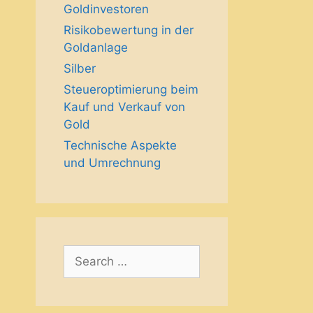
Goldinvestoren
Risikobewertung in der
Goldanlage
Silber
Steueroptimierung beim
Kauf und Verkauf von
Gold
Technische Aspekte
und Umrechnung
Search
for: