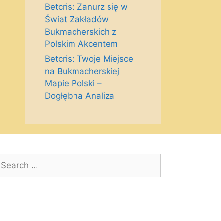
Betcris: Zanurz się w
Świat Zakładów
Bukmacherskich z
Polskim Akcentem
Betcris: Twoje Miejsce
na Bukmacherskiej
Mapie Polski –
Dogłębna Analiza
earch
r: