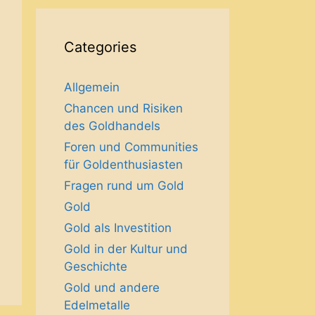
Categories
Allgemein
Chancen und Risiken
des Goldhandels
Foren und Communities
für Goldenthusiasten
Fragen rund um Gold
Gold
Gold als Investition
Gold in der Kultur und
Geschichte
Gold und andere
Edelmetalle