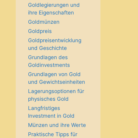
Goldlegierungen und
ihre Eigenschaften
Goldmünzen
Goldpreis
Goldpreisentwicklung
und Geschichte
Grundlagen des
Goldinvestments
Grundlagen von Gold
und Gewichtseinheiten
Lagerungsoptionen für
physisches Gold
Langfristiges
Investment in Gold
Münzen und ihre Werte
Praktische Tipps für