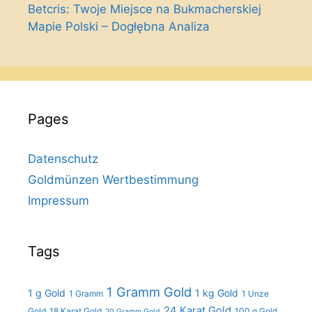
Betcris: Twoje Miejsce na Bukmacherskiej
Mapie Polski – Dogłębna Analiza
Pages
Datenschutz
Goldmünzen Wertbestimmung
Impressum
Tags
1 Gramm Gold
1 g Gold
1 kg Gold
1 Gramm
1 Unze
24 Karat Gold
Gold
18 Karat Gold
100 g Gold
20 Gramm Gold