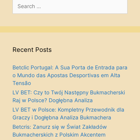
Search
for:
Recent Posts
Betclic Portugal: A Sua Porta de Entrada para
o Mundo das Apostas Desportivas em Alta
Tensão
LV BET: Czy to Twój Następny Bukmacherski
Raj w Polsce? Dogłębna Analiza
LV BET w Polsce: Kompletny Przewodnik dla
Graczy i Dogłębna Analiza Bukmachera
Betcris: Zanurz się w Świat Zakładów
Bukmacherskich z Polskim Akcentem