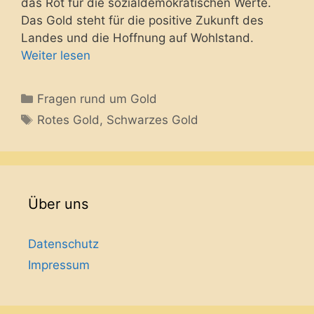
das Rot für die sozialdemokratischen Werte.
Das Gold steht für die positive Zukunft des
Landes und die Hoffnung auf Wohlstand.
Warum
Weiter lesen
schwarz
Rot
Categories
Fragen rund um Gold
Gold
Tags
Rotes Gold
,
Schwarzes Gold
Über uns
Datenschutz
Impressum