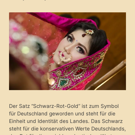
Der Satz “Schwarz-Rot-Gold” ist zum Symbol
für Deutschland geworden und steht für die
Einheit und Identität des Landes. Das Schwarz
steht für die konservativen Werte Deutschlands,